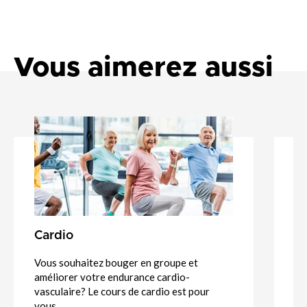
Vous aimerez aussi
Cardio
C
Vous souhaitez bouger en groupe et
Da
améliorer votre endurance cardio-
l’
vasculaire? Le cours de cardio est pour
le
vous.
ca