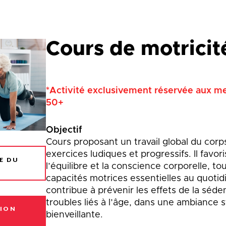
que
Lingettes
le
Pelouse écologique
Résidus de construction, de
rénovation et de démolition
d
Cours de motricit
(CRD)
smes
Tonte différenciée
Zones inondables
es
*Activité exclusivement réservée aux m
50+
Objectif
Cours proposant un travail global du corp
exercices ludiques et progressifs. Il favori
E DU
l’équilibre et la conscience corporelle, to
capacités motrices essentielles au quotidi
contribue à prévenir les effets de la séden
troubles liés à l’âge, dans une ambiance 
ION
bienveillante.
E