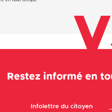
V
Restez informé en t
Infolettre du citoyen