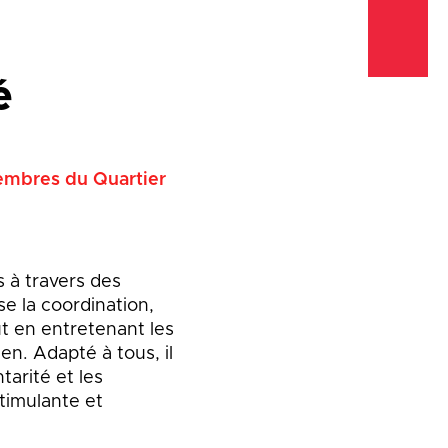
Emplois
Emplois
Emplois
Règlements et
Règlements et
Règlements et
é
permis
permis
permis
Taxes et
Taxes et
Taxes et
évaluation
évaluation
évaluation
embres du Quartier
s à travers des
se la coordination,
ut en entretenant les
en. Adapté à tous, il
tarité et les
stimulante et