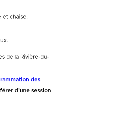
e et chaise.
aux.
es de la Rivière-du-
rammation des
fférer d’une session