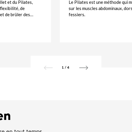
llet et du Pilates,
Le Pilates est une méthode qui m
lexibilité, de
sur les muscles abdominaux, dor
et de brûler des…
fessiers.
1
/
4
en
re en tout temps.