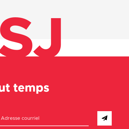
SJ
out temps