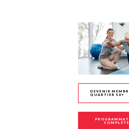
Planification stratégi
Sécurité incendie
Programmation estiva
Politiques municipales
Service d’alertes
Quartier 50+
Stationnement
Rendez-vous gourman
Taxes et évaluation
Répertoire des organi
reconnus
Transport collectif
Services aux organism
Ventes-débarras
DEVENIR MEMBR
QUARTIER 50+
PROGRAMMAT
COMPLÈT