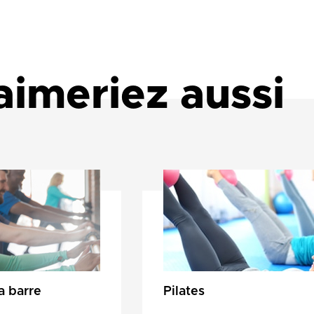
aimeriez aussi
a barre
Pilates